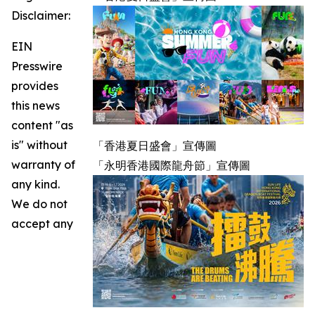
Disclaimer:
EIN
Presswire
provides
this news
content "as
is" without
「香港夏日盛會」宣傳圖
warranty of
「永明香港國際龍舟節」宣傳圖
any kind.
We do not
accept any