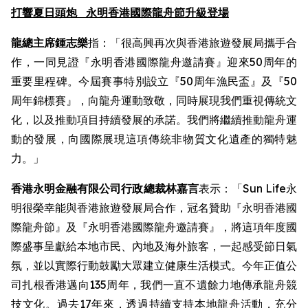
打響夏日頭炮
永明香港國際龍舟節升級登場
龍總主席鍾志樂
指：「很高興再次與香港旅遊發展局攜手合
作，一同見證『永明香港國際龍舟邀請賽』迎來50周年的
重要里程碑。今屆賽事特別設立『50周年漁民盃』及『50
周年錦標賽』，向龍舟運動致敬，同時展現我們重視傳統文
化，以及推動項目持續發展的承諾。我們將繼續推動龍舟運
動的發展，向國際展現這項傳統非物質文化遺產的獨特魅
力。」
香港永明金融有限公司行政總裁林嘉言
表示：「Sun Life永
明很榮幸能與香港旅遊發展局合作，冠名贊助『永明香港國
際龍舟節』及『永明香港國際龍舟邀請賽』，將這項年度國
際盛事呈獻給本地市民、內地及海外旅客，一起感受節日氣
氛，並以實際行動鼓勵大眾建立健康生活模式。今年正值公
司扎根香港邁向135周年，我們一直不遺餘力地傳承龍舟競
技文化。過去17年來，透過持續支持本地龍舟活動，充分