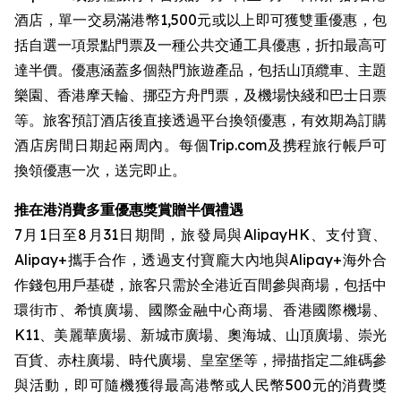
酒店，單一交易滿港幣1,500元或以上即可獲雙重優惠，包
括自選一項景點門票及一種公共交通工具優惠，折扣最高可
達半價。優惠涵蓋多個熱門旅遊產品，包括山頂纜車、主題
樂園、香港摩天輪、挪亞方舟門票，及機場快綫和巴士日票
等。旅客預訂酒店後直接透過平台換領優惠，有效期為訂購
酒店房間日期起兩周內。每個Trip.com及携程旅行帳戶可
換領優惠一次，送完即止。
推在港消費多重優惠獎賞贈半價禮遇
7月1日至8月31日期間，旅發局與AlipayHK、支付寶、
Alipay+攜手合作，透過支付寶龐大內地與Alipay+海外合
作錢包用戶基礎，旅客只需於全港近百間參與商場，包括中
環街市、希慎廣場、國際金融中心商場、香港國際機場、
K11、美麗華廣場、新城市廣場、奧海城、山頂廣場、崇光
百貨、赤柱廣場、時代廣場、皇室堡等，掃描指定二維碼參
與活動，即可隨機獲得最高港幣或人民幣500元的消費獎