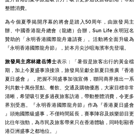
整體消費。
為今個夏季揭開序幕的將會是踏入50周年，由旅發局主
辦、中國香港龍舟總會（龍總）合辦，Sun Life 永明冠名
贊助的「永明香港國際龍舟邀請賽」。活動將全面升級為
『永明香港國際龍舟節』，於本月尖沙咀海濱率先登場。
旅發局主席林建岳博士
表示：「暑假是旅客出行的黃金檔
期，加上今夏盛事浪接浪，旅發局呈獻全新夏日推廣『香港
夏日盛會 』，把握不同盛事加強宣傳，聯同商界推出一系
列共數十萬份景點、餐飲、交通及購物優惠，大家目標非常
清晰，希望吸引更多過夜旅客訪港，帶動整體消費，令更多
界別受惠。『永明香港國際龍舟節』作為『香港夏日盛會
』頭炮國際級盛事，不僅時間延長，賽事陣容及娛樂節目更
比往年強勁，為市民及旅客帶來只在香港體驗，同時彰顯香
港亞洲盛事之都地位。」