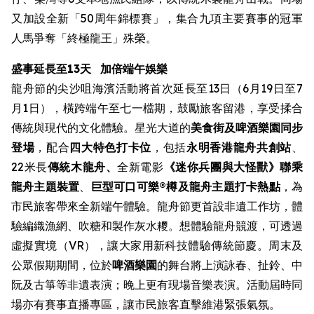
又加設全新「50周年錦標賽」，集合九項主要賽事的冠軍
人馬爭奪「終極龍王」殊榮。
盛事延長至13天
加倍端午娛樂
龍舟節的尖沙咀海濱活動將首次延長至13日（6月19日至7
月1日），橫跨端午至七一檔期，鼓勵旅客留港，享受揉合
傳統與現代的文化體驗。星光大道的
美食街
及啤酒樂園同步
登場
，配合
四大特色打卡位
，包括
永明香港龍舟共創站
、
22米長
傳統木龍舟、
全新電影
《迷你兵團與大怪獸》聯乘
龍舟主題裝置
、
巨型可口可樂®樽及龍舟主題打卡熱點
，為
市民旅客帶來全新端午體驗。龍舟節更首設非遺工作坊，體
驗編織漁網、吹糖和製作灰水糭。想體驗龍舟競渡，可透過
虛擬實境（VR），讓大家用新科技體驗傳統節慶。周末及
公眾假期期間，位於
啤酒樂園
的舞台將上演詠春、扯鈴、中
阮及古箏等非遺表演；晚上更有現場音樂表演。活動屆時同
場亦有賽事直播專區，讓市民旅客直擊維港緊張氣氛。