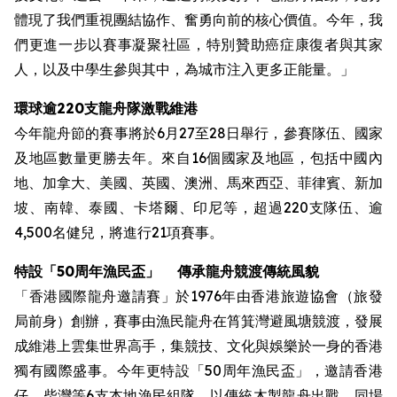
體現了我們重視團結協作、奮勇向前的核心價值。今年，我
們更進一步以賽事凝聚社區，特別贊助癌症康復者與其家
人，以及中學生參與其中，為城市注入更多正能量。」
環球逾220支龍舟隊激戰維港
今年龍舟節的賽事將於6月27至28日舉行，參賽隊伍、國家
及地區數量更勝去年。來自16個國家及地區，包括中國內
地、加拿大、美國、英國、澳洲、馬來西亞、菲律賓、新加
坡、南韓、泰國、卡塔爾、印尼等，超過220支隊伍、逾
4,500名健兒，將進行21項賽事。
特設
「50周年漁民盃」
傳承龍舟競渡傳統風貌
「香港國際龍舟邀請賽」於1976年由香港旅遊協會（旅發
局前身）創辦，賽事由漁民龍舟在筲箕灣避風塘競渡，發展
成維港上雲集世界高手，集競技、文化與娛樂於一身的香港
獨有國際盛事。今年更特設「50周年漁民盃」，邀請香港
仔、柴灣等6支本地漁民組隊，以傳統木製龍舟出戰。同場