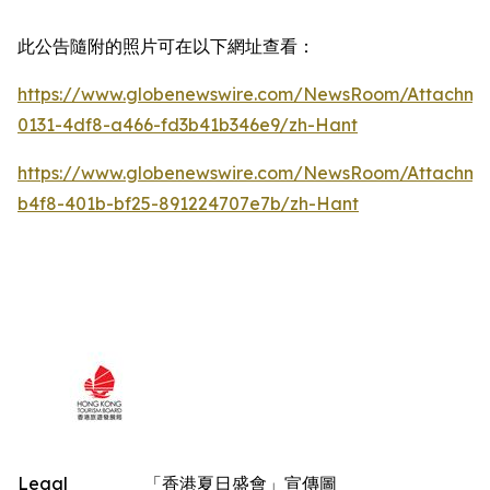
此公告隨附的照片可在以下網址查看：
https://www.globenewswire.com/NewsRoom/Attachm
0131-4df8-a466-fd3b41b346e9/zh-Hant
https://www.globenewswire.com/NewsRoom/Attachm
b4f8-401b-bf25-891224707e7b/zh-Hant
Legal
「香港夏日盛會」宣傳圖