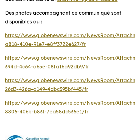
Des photos accompagnant ce communiqué sont
disponibles au :
https://www.globenewswire.com/NewsRoom/Attachm
a818-410e-91e7-e8ff3722e627/fr
https://www.globenewswire.com/NewsRoom/Attachme
394d-4c64-a65e-08fa16a92db9/fr
https://www.globenewswire.com/NewsRoom/Attachm
26d3-426a-a149-4dbc395bf445/fr
https://www.globenewswire.com/NewsRoom/Attachme
8806-406b-b83f-7ea58dc536e1/fr