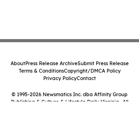
About
Press Release Archive
Submit Press Release
Terms & Conditions
Copyright/DMCA Policy
Privacy Policy
Contact
© 1995-2026 Newsmatics Inc. dba Affinity Group
Publishing & Culture & Lifestyle Daily Virginia . All
Rights Reserved.
Cookie Settings / Your Privacy Choices