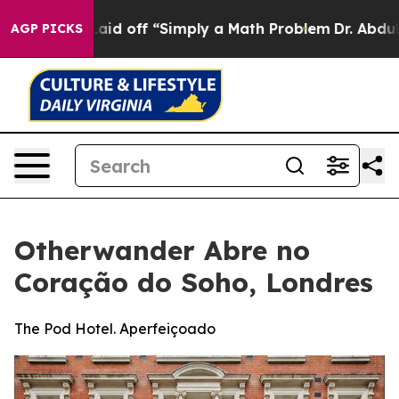
tly Laid off “Simply a Math Problem
Dr. Abdul El-Saye
AGP PICKS
Otherwander Abre no
Coração do Soho, Londres
The Pod Hotel. Aperfeiçoado