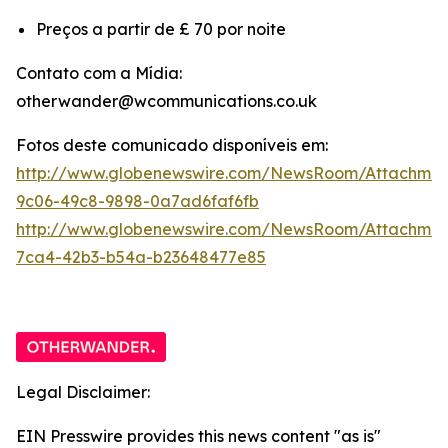
Preços a partir de £ 70 por noite
Contato com a Mídia:
otherwander@wcommunications.co.uk
Fotos deste comunicado disponíveis em:
http://www.globenewswire.com/NewsRoom/Attachmen
9c06-49c8-9898-0a7ad6faf6fb
http://www.globenewswire.com/NewsRoom/Attachme
7ca4-42b3-b54a-b23648477e85
Legal Disclaimer:
EIN Presswire provides this news content "as is"