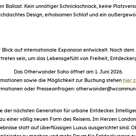
en Ballast. Kein unnötiger Schnickschnack, keine Platzvers
durchdachtes Design, erholsamen Schlaf und ein außergewöh
lick auf internationale Expansion entwickelt. Nach dem D
rtreten sein, um das Lebensgefühl von Freiheit, Entdeckerg
Das Otherwander Soho öffnet am 1. Juni 2026.
rmationen sowie die Möglichkeit zur Buchung stehen
hier 
ormationen oder Presseanfragen: otherwander@wcommunic
 der nächsten Generation für urbane Entdecker. Intellige
zu einer völlig neuen Form des Reisens. Im Herzen London
bnisse statt auf überflüssigen Luxus ausgerichtet sind. Ob