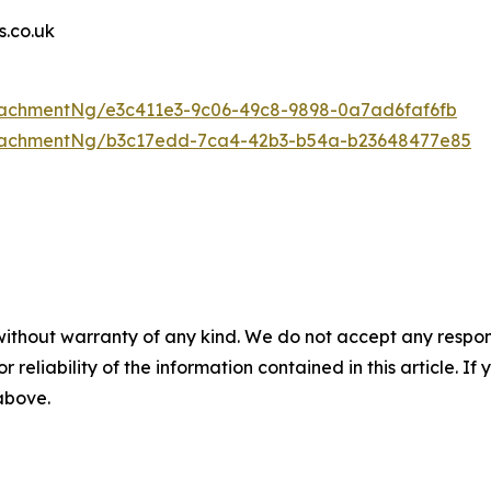
.co.uk
achmentNg/e3c411e3-9c06-49c8-9898-0a7ad6faf6fb
tachmentNg/b3c17edd-7ca4-42b3-b54a-b23648477e85
without warranty of any kind. We do not accept any responsib
r reliability of the information contained in this article. I
 above.