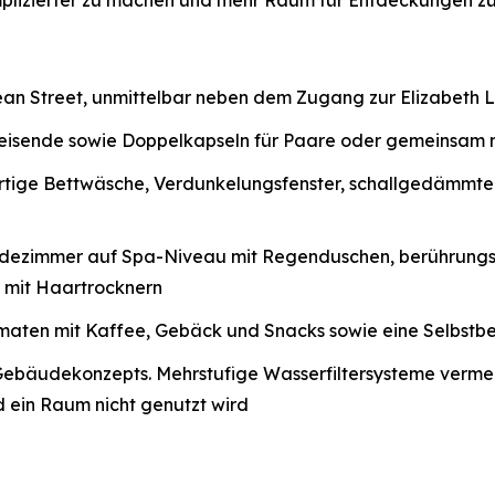
mplizierter zu machen und mehr Raum für Entdeckungen zu
ean Street, unmittelbar neben dem Zugang zur Elizabeth 
nreisende sowie Doppelkapseln für Paare oder gemeinsam
rtige Bettwäsche, Verdunkelungsfenster, schallgedämmt
dezimmer auf Spa-Niveau mit Regenduschen, berührungsl
 mit Haartrocknern
ten mit Kaffee, Gebäck und Snacks sowie eine Selbstbed
s Gebäudekonzepts. Mehrstufige Wasserfiltersysteme verm
 ein Raum nicht genutzt wird