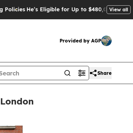
ligible for Up to $480,000 After Being Wrongly 
View all
Provided by AGP
Share
 London