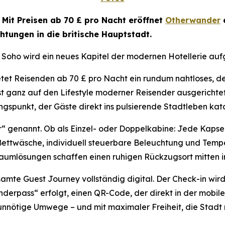
-
Mit Preisen ab 70 £ pro Nacht eröffnet
Otherwander
e
htungen in die britische Hauptstadt.
 Soho wird ein neues Kapitel der modernen Hotellerie au
tet Reisenden ab 70 £ pro Nacht ein rundum nahtloses, de
st ganz auf den Lifestyle moderner Reisender ausgerichtet u
angspunkt, der Gäste direkt ins pulsierende Stadtleben kata
r“ genannt. Ob als Einzel- oder Doppelkabine: Jede Kapse
e Bettwäsche, individuell steuerbare Beleuchtung und Tem
umlösungen schaffen einen ruhigen Rückzugsort mitten i
samte Guest Journey vollständig digital. Der Check-in wi
pass“ erfolgt, einen QR-Code, der direkt in der mobilen 
unnötige Umwege – und mit maximaler Freiheit, die Stadt