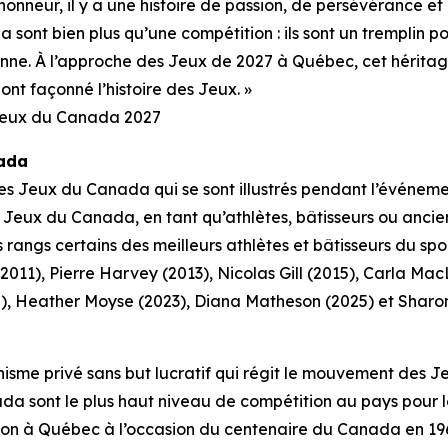
honneur, il y a une histoire de passion, de persévérance e
sont bien plus qu’une compétition : ils sont un tremplin po
ne. À l’approche des Jeux de 2027 à Québec, cet héritage 
nt façonné l’histoire des Jeux. »
s Jeux du Canada 2027
nada
Jeux du Canada qui se sont illustrés pendant l’événement
ux du Canada, en tant qu’athlètes, bâtisseurs ou anciens
angs certains des meilleurs athlètes et bâtisseurs du s
11), Pierre Harvey (2013), Nicolas Gill (2015), Carla Mac
, Heather Moyse (2023), Diana Matheson (2025) et Sharon e
isme privé sans but lucratif qui régit le mouvement des J
ada sont le plus haut niveau de compétition au pays pour le
ion à Québec à l’occasion du centenaire du Canada en 1967.