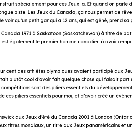
struit spécialement pour ces Jeux la. Et quand on parle d'
ngue piste. Les Jeux du Canada, ça nous permet de rêver.
 voir qu’un petit gar qui a 12 ans, qui est gêné, prend sa pl
u Canada 1971 à Saskatoon (Saskatchewan) à titre de pat
il est également le premier homme canadien à avoir rempo
our cent des athlètes olympiques avaient participé aux J
ait plutôt cool d’avoir fait quelque chose qui faisait part
compétitions sont des piliers essentiels du développement
 ces piliers essentiels pour moi, et d’avoir créé un événe
wick aux Jeux d’été du Canada 2001 à London (Ontario) en
ux titres mondiaux, un titre aux Jeux panaméricains et