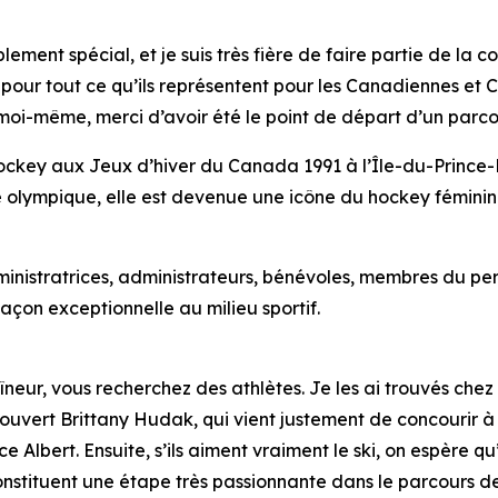
ement spécial, et je suis très fière de faire partie de la 
ur tout ce qu’ils représentent pour les Canadiennes et Ca
 moi-même, merci d’avoir été le point de départ d’un parco
ockey aux Jeux d’hiver du Canada 1991 à l’Île-du-Prince-É
ne olympique, elle est devenue une icône du hockey féminin
dministratrices, administrateurs, bénévoles, membres du 
açon exceptionnelle au milieu sportif.
aîneur, vous recherchez des athlètes. Je les ai trouvés c
i découvert Brittany Hudak, qui vient justement de concourir 
e Albert. Ensuite, s’ils aiment vraiment le ski, on espère q
stituent une étape très passionnante dans le parcours de