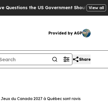
the US Government Should Answer About Its Secr
View all
Provided by AGP
Share
s Jeux du Canada 2027 à Québec sont ravis