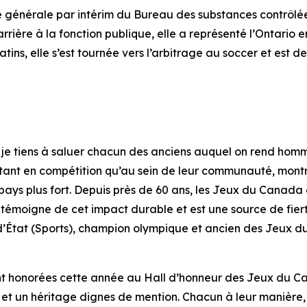
ce générale par intérim du Bureau des substances contrôl
ière à la fonction publique, elle a représenté l’Ontario 
tins, elle s’est tournée vers l’arbitrage au soccer et est 
je tiens à saluer chacun des anciens auquel on rend homm
 tant en compétition qu’au sein de leur communauté, montre
e pays plus fort. Depuis près de 60 ans, les Jeux du Cana
fs témoigne de cet impact durable et est une source de fier
d’État (Sports), champion olympique et ancien des Jeux 
sont honorées cette année au Hall d’honneur des Jeux du Ca
 et un héritage dignes de mention. Chacun à leur manière, i