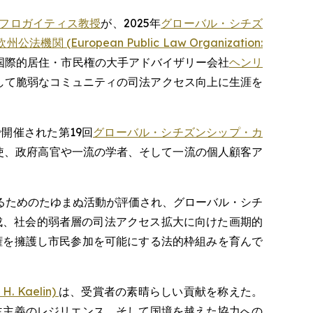
フロガイティス教授
が、2025年
グローバル・シチズ
欧州公法機関 (European Public Law Organization:
国際的居住・市民権の大手アドバイザリー会社
ヘンリ
して脆弱なコミュニティの司法アクセス向上に生涯を
開催された第19回
グローバル・シチズンシップ・カ
使、政府高官や一流の学者、そして一流の個人顧客ア
るためのたゆまぬ活動が評価され、グローバル・シチ
育成、社会的弱者層の司法アクセス拡大に向けた画期的
権を擁護し市民参加を可能にする法的枠組みを育んで
. Kaelin)
は、受賞者の素晴らしい貢献を称えた。
主主義のレジリエンス、そして国境を越えた協力への