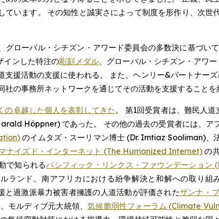
しています。 その知性と誠実さによって制度を形作り、次世
、グローバル・シチズン・アワード委員会の多数決に基づいて
がデザインした特注の
彫刻メダル
、グローバル・シチズン・アワー
の人道支援活動の支援に使われる。 また、ヘンリー&パートナ
る同社の事務所ネットワークを通じてその活動を支援することを
くの卓越した個人を表彰してきた
。 第1回受賞者は、難民人
rald Höppner) であった。 その他の過去の受賞者には
tion)
のイムタズ・スーリマン博士 (Dr. Imtiaz Sooli
イズド・インターネット (The Humanized Internet)
の共
動で知られる
パシフィック・リンクス・ファウンデーション (Pacific 
、北アイルランド、南アフリカにおける紛争解決と和解への取り
援と過激派暴力被害者擁護の人道活動が評価された
ザンナ・ブカ
り、モルディブ元大統領、
気候脆弱性フォーラム (Climate Vulner