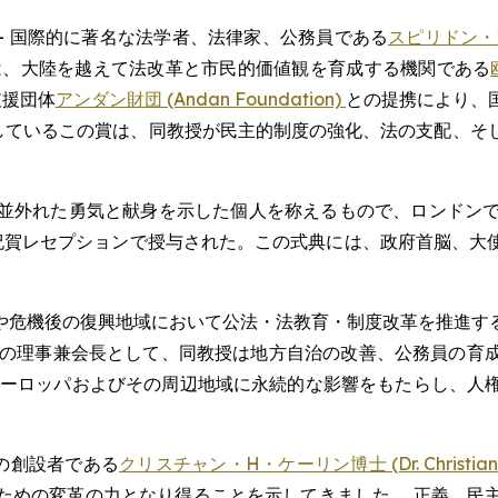
WIRE) -- 国際的に著名な法学者、法律家、公務員である
スピリドン・
は、大陸を越えて法改革と市民的価値観を育成する機関である
支援団体
アンダン財団 (Andan Foundation)
との提携により、
しているこの賞は、同教授が民主的制度の強化、法の支配、そ
並外れた勇気と献身を示した個人を称えるもので、ロンドンで
祝賀レセプションで授与された。この式典には、政府首脳、大
や危機後の復興地域において公法・法教育・制度改革を推進す
LO) の理事兼会長として、同教授は地方自治の改善、公務員の
ヨーロッパおよびその周辺地域に永続的な影響をもたらし、人
の創設者である
クリスチャン・H・ケーリン博士 (Dr. Christian H
ための変革の力となり得ることを示してきました。 正義、民