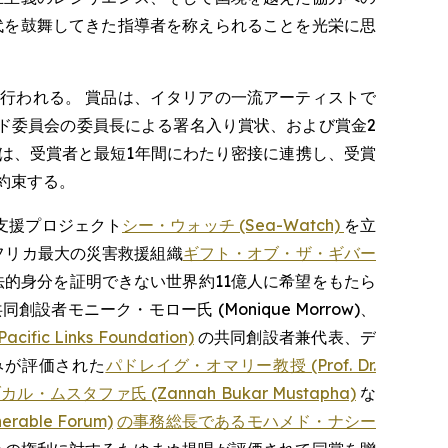
代を鼓舞してきた指導者を称えられることを光栄に思
行われる。 賞品は、イタリアの一流アーティストで
ド委員会の委員長による署名入り賞状、および賞金2
ーズは、受賞者と最短1年間にわたり密接に連携し、受賞
約束する。
道支援プロジェクト
シー・ウォッチ (Sea-Watch)
を立
、アフリカ最大の災害救援組織
ギフト・オブ・ザ・ギバー
man)、法的身分を証明できない世界約11億人に希望をもたら
同創設者モニーク・モロー氏 (Monique Morrow)、
Links Foundation)
の共同創設者兼代表、デ
組みが評価された
パドレイグ・オマリー教授 (Prof. Dr.
ル・ムスタファ氏 (Zannah Bukar Mustapha)
な
able Forum)
の事務総長であるモハメド・ナシー