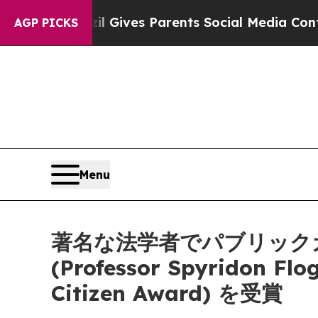
th
Brazil Gives Parents Social Media Controls for
AGP PICKS
Menu
著名な法学者でパブリック
(Professor Spyrido
Citizen Award) を受賞