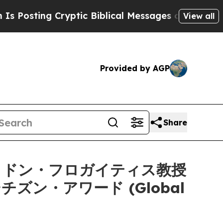
ing Cryptic Biblical Messages on Social Media
Bi
View all
Provided by AGP
Share
リドン・フロガイティス教授
ル・シチズン・アワード (Global