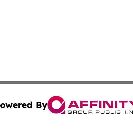
owered By
ubmit Press Release
Terms & Conditions
Copyright/DMCA