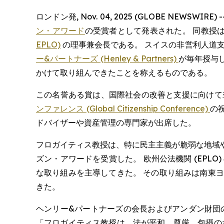
ロンドン発, Nov. 04, 2025 (GLOBE NEWS
ン・アワード
の受賞者として発表された。 同教授
EPLO)
の理事兼会長である。 スイスの非営利人道
ー&パートナーズ (Henley & Partners)
が毎年授与
かけて取り組んできたことを称えるものである。
この名誉ある賞は、国際社会の改善と支援に向けて
ンファレンス (Global Citizenship Conference)
の
ドバイザーや資産管理の専門家が出席した。
フロガイティス教授は、特に民主主義が脆弱な地域
ズン・アワードを受賞した。 欧州公法機関 (EP
な取り組みを主導してきた。 その取り組みは南東
きた。
ヘンリー&パートナーズの会長およびアンダン財団
「フロガイティス教授は、法が平和、尊厳、包摂の