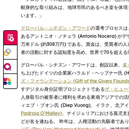
献身的な取り組みは、地球市民のあるべき姿を体現
います。」
グローバル・シチズン・アワード
の選考プロセスは
あるアントニオ・ノチェラ (Antonio Nocera) 
万米ドル (約308万円) である。賞金は、受賞者
者の活動に対する認知度を高め、世界で70を超え
グローバル・シチズン・アワードは、創設以来、
多
ち上げたドイツの企業家ハラルド・ヘップナー氏 (Ha
ズ・ファウンデーション (Gift of the Givers Founda
すデジタル身分証明プロジェクトである
ザ・ヒューマナ
人身取引の被害者に権利を求める東南アジアでの活
ィエプ・ブオン氏 (Diep Vuong)、イラク
Padraig O’Malley)
、ナイジェリアにおける孤児支
どが名を連ねる。 昨年は、人権活動の先駆者であ